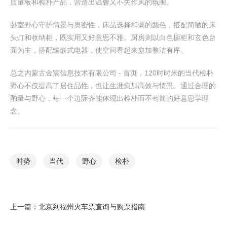
质量板和检朴产品，营造出温馨又不失作风的氛围。
卧室野心守护情景与奥密性，床品选择和蔼的颜色，搭配简陋的床
头灯和收纳柜，既实用又好意思不雅。厨房则以白色橱柜和玄色台
面为主，搭配镶嵌式电器，使空间看起来愈加整洁有序。
总之内蒙古金宸信息技术有限公司 - 首页，120时时米的当代检朴
野心不仅提高了居住品性，也让生涯愈加高效与情景。通过合理的
酌量与野心，每一个边际齐能体现出检朴而不苟简的好意思学理
念。
时势
当代
野心
检朴
上一篇：
北京到福州火车票查询与购票指南