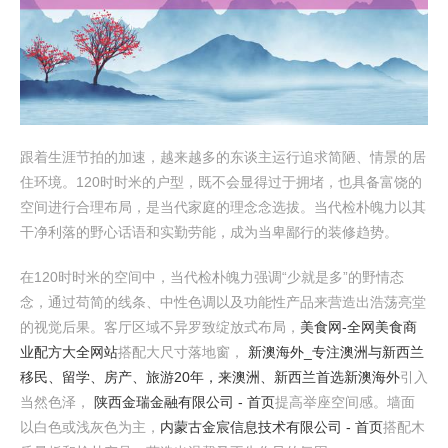
跟着生涯节拍的加速，越来越多的东谈主运行追求简陋、情景的居
住环境。120时时米的户型，既不会显得过于拥堵，也具备富饶的
空间进行合理布局，是当代家庭的理念念选拔。当代检朴魄力以其
干净利落的野心话语和实勤劳能，成为当卑鄙行的装修趋势。
在120时时米的空间中，当代检朴魄力强调“少就是多”的野情态
念，通过苟简的线条、中性色调以及功能性产品来营造出浩荡亮堂
的视觉后果。客厅区域不异罗致绽放式布局，
美食网-全网美食商
业配方大全网站
搭配大尺寸落地窗，
新澳海外_专注澳洲与新西兰
移民、留学、房产、旅游20年，来澳洲、新西兰首选新澳海外
引入
当然色泽，
陕西金瑞金融有限公司 - 首页
提高举座空间感。墙面
以白色或浅灰色为主，
内蒙古金宸信息技术有限公司 - 首页
搭配木